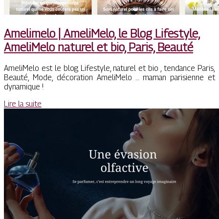
Amelimelo | AmeliMelo, le Blog Lifestyle,
AmeliMelo naturel et bio, Paris, Beauté
AmeliMelo est le blog Lifestyle, naturel et bio , tendance Paris,
Beauté, Mode, décoration AmeliMelo … maman parisienne et
dynamique !
Lire la suite